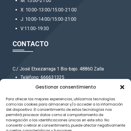
M: 15:00-21:00
X: 10:00-13:00/15:00-21:00
J: 10:00-14:00/15:00-21:00
V:11:00-19:30
CONTACTO
C./ José Etxezarraga 1 Bis-bajo. 48860 Zalla
Teléfono: 666631325
Email : info@bizimusika.eus
Gestionar consentimiento
AVISO LEGAL
Para ofrecer las mejores experiencias, utilizamos tecnologías
como las cookies para almacenar y/o acceder a la información
POLITICA DE PRIVACIDAD
del dispositivo. El consentimiento de estas tecnologías nos
ACCESIBILIDAD
permitirá procesar datos como el comportamiento de
navegación o las identificaciones únicas en este sitio. No
consentir o retirar el consentimiento, puede afectar negativamente
INSTAGRAM
a ciertas características y funciones.